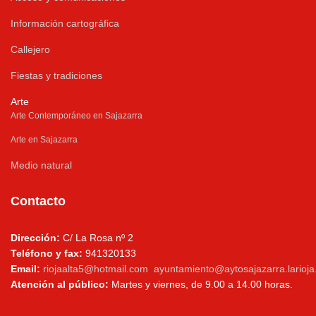
Información cartográfica
Callejero
Fiestas y tradiciones
Arte
Arte Contemporáneo en Sajazarra
Arte en Sajazarra
Medio natural
Contacto
Dirección:
C/ La Rosa nº 2
Teléfono y fax:
941320133
Email:
riojaalta5@hotmail.com
ayuntamiento@aytosajazarra.larioja
Atención al público:
Martes y viernes, de 9.00 a 14.00 horas.